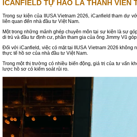
ICANFIELD TỰ HÀO LÀ THÀNH VIÊN T
Trong sự kiện của IIUSA Vietnam 2026, iCanfield tham dự vớ
liên quan đến nhà đầu tư Việt Nam.
Một trong những mảnh ghép chuyên môn tại sự kiện là sự góp 
di trú và đầu tư định cư, phần tham gia của ông Jimmy Vũ góp
Đối với iCanfield, việc có mặt tại IIUSA Vietnam 2026 không n
thực tế hồ sơ của nhà đầu tư Việt Nam.
Trong một thị trường có nhiều biến động, giá trị của tư vấn 
lược hồ sơ có kiểm soát rủi ro.