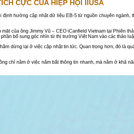
ÍCH CỰC CỦA HIỆP HỘI IIUSA
i định hướng cập nhật dữ liệu EB-5 từ nguồn chuyên ngành, the
mặt của ông Jimmy Vũ – CEO iCanfield Vietnam tại Phiên thảo l
 phần bổ sung góc nhìn từ thị trường Việt Nam vào các thảo lu
hằm dừng lại ở việc cập nhật tin tức. Quan trọng hơn, đó là quá
không chỉ nằm ở việc nắm bắt thông tin nhanh, mà nằm ở khả nă