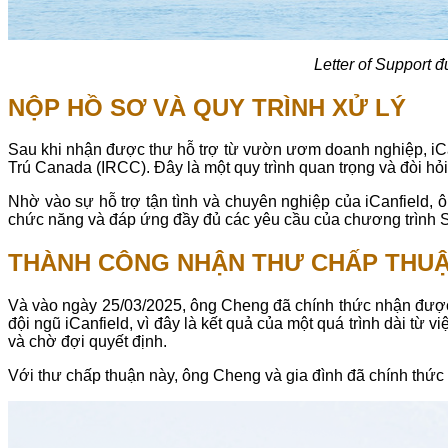
Letter of Support
NỘP HỒ SƠ VÀ QUY TRÌNH XỬ LÝ
Sau khi nhận được thư hỗ trợ từ vườn ươm doanh nghiệp, iCa
Trú Canada (IRCC). Đây là một quy trình quan trọng và đòi hỏi 
Nhờ vào sự hỗ trợ tận tình và chuyên nghiệp của iCanfield,
chức năng và đáp ứng đầy đủ các yêu cầu của chương trình St
THÀNH CÔNG NHẬN THƯ CHẤP THU
Và vào ngày 25/03/2025, ông Cheng đã chính thức nhận được
đội ngũ iCanfield, vì đây là kết quả của một quá trình dài t
và chờ đợi quyết định.
Với thư chấp thuận này, ông Cheng và gia đình đã chính thức 