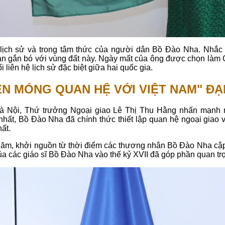
g lịch sử và trong tâm thức của người dân Bồ Đào Nha. Nhắc
ian gắn bó với vùng đất này. Ngày mất của ông được chọn làm 
i liên hệ lịch sử đặc biệt giữa hai quốc gia.
N MÓNG QUAN HỆ VỚI VIỆT NAM" ĐẠI
 Hà Nội, Thứ trưởng Ngoại giao Lê Thị Thu Hằng nhấn mạnh m
nhất, Bồ Đào Nha đã chính thức thiết lập quan hệ ngoại giao 
ất.
 năm, khởi nguồn từ thời điểm các thương nhân Bồ Đào Nha cậ
ủa các giáo sĩ Bồ Đào Nha vào thế kỷ XVII đã góp phần quan trọ