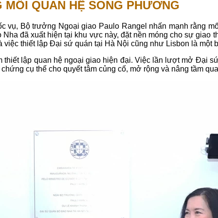
G MỐI QUAN HỆ SONG PHƯƠNG
 vụ, Bộ trưởng Ngoại giao Paulo Rangel nhấn mạnh rằng mối l
o Nha đã xuất hiện tại khu vực này, đặt nền móng cho sự giao 
việc thiết lập Đại sứ quán tại Hà Nội cũng như Lisbon là một bướ
thiết lập quan hệ ngoại giao hiện đại. Việc lần lượt mở Đại 
h chứng cụ thể cho quyết tâm củng cố, mở rộng và nâng tầm qu