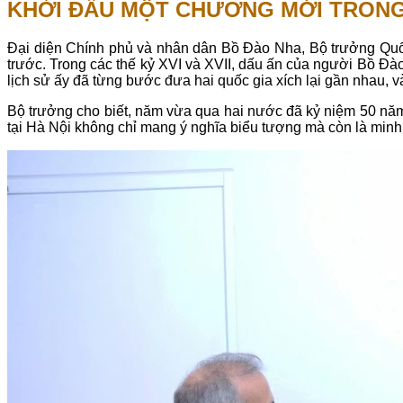
KHỞI ĐẦU MỘT CHƯƠNG MỚI TRON
Đại diện Chính phủ và nhân dân Bồ Đào Nha, Bộ trưởng Quốc
trước. Trong các thế kỷ XVI và XVII, dấu ấn của người Bồ Đà
lịch sử ấy đã từng bước đưa hai quốc gia xích lại gần nhau, và 
Bộ trưởng cho biết, năm vừa qua hai nước đã kỷ niệm 50 năm 
tại Hà Nội không chỉ mang ý nghĩa biểu tượng mà còn là min