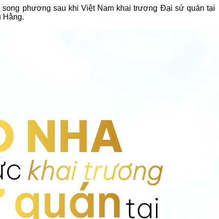
n song phương sau khi Việt Nam khai trương Đại sứ quán tại
u Hằng.