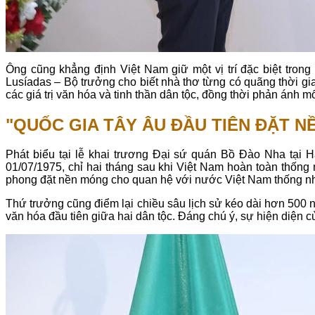
Ông cũng khẳng định Việt Nam giữ một vị trí đặc biệt tron
Lusíadas – Bộ trưởng cho biết nhà thơ từng có quãng thời g
các giá trị văn hóa và tinh thần dân tộc, đồng thời phản ánh mố
"QUỐC GIA TÂY ÂU ĐẦU TIÊN ĐẶT NỀ
Phát biểu tại lễ khai trương Đại sứ quán Bồ Đào Nha tại
01/07/1975, chỉ hai tháng sau khi Việt Nam hoàn toàn thống 
phong đặt nền móng cho quan hệ với nước Việt Nam thống nh
Thứ trưởng cũng điểm lại chiều sâu lịch sử kéo dài hơn 500
văn hóa đầu tiên giữa hai dân tộc. Đáng chú ý, sự hiện diện c